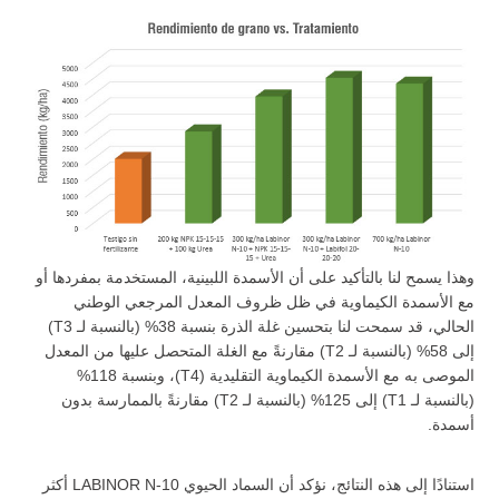
وهذا يسمح لنا بالتأكيد على أن الأسمدة اللبينية، المستخدمة بمفردها أو
مع الأسمدة الكيماوية في ظل ظروف المعدل المرجعي الوطني
الحالي، قد سمحت لنا بتحسين غلة الذرة بنسبة 38% (بالنسبة لـ T3)
إلى 58% (بالنسبة لـ T2) مقارنةً مع الغلة المتحصل عليها من المعدل
الموصى به مع الأسمدة الكيماوية التقليدية (T4)، وبنسبة 118%
(بالنسبة لـ T1) إلى 125% (بالنسبة لـ T2) مقارنةً بالممارسة بدون
أسمدة.
استنادًا إلى هذه النتائج، نؤكد أن السماد الحيوي LABINOR N-10 أكثر