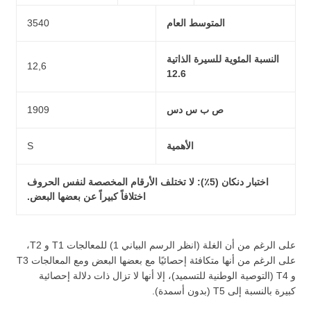
المتوسط العام
3540
النسبة المئوية للسيرة الذاتية
12,6
12.6
ص ب س دس
1909
الأهمية
S
اختبار دنكان (5٪): لا تختلف الأرقام المخصصة لنفس الحروف
اختلافاً كبيراً عن بعضها البعض.
على الرغم من أن الغلة (انظر الرسم البياني 1) للمعالجات T1 و T2،
على الرغم من أنها متكافئة إحصائيًا مع بعضها البعض ومع المعالجات T3
و T4 (التوصية الوطنية للتسميد)، إلا أنها لا تزال ذات دلالة إحصائية
كبيرة بالنسبة إلى T5 (بدون أسمدة).