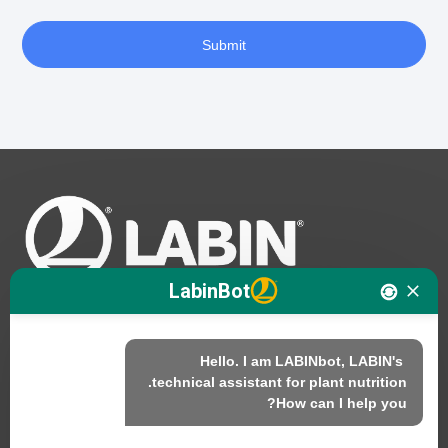
Submit
A
l
t
e
r
n
a
t
i
v
e
:
LabinBot
Hello. I am LABINbot, LABIN's 
نحن
How can I help you?
المنتجات