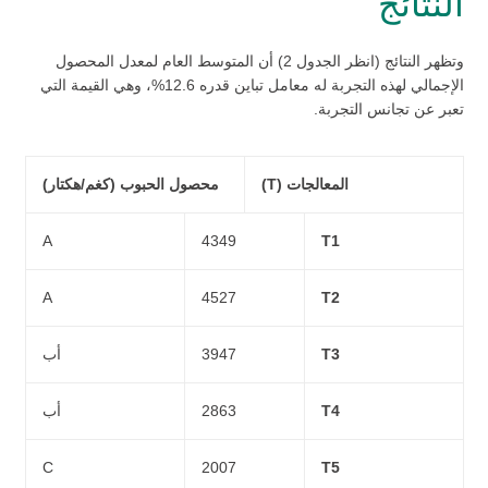
النتائج
وتظهر النتائج (انظر الجدول 2) أن المتوسط العام لمعدل المحصول
الإجمالي لهذه التجربة له معامل تباين قدره 12.6%، وهي القيمة التي
تعبر عن تجانس التجربة.
المعالجات (T)
محصول الحبوب (كغم/هكتار)
A
4349
T1
A
4527
T2
T3
3947
أب
T4
2863
أب
C
2007
T5