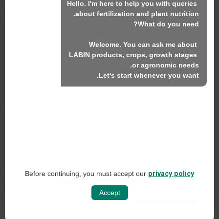
Hello. I'm here to help you with queries 
نحن
المنتجات
Welcome. You can ask me about 
الاستدامة
LABIN products, crops, growth stages 
اتصل بنا
Let's start whenever you want.
منتجات لابين ش.م.ل.
C/ Alemania, 10 (08700) إيغوالادا، برشلونة (إسبانيا)
+34 93 803 19 66
إشعار قانوني
Before continuing, you must accept our
privacy policy
سياسة وسائل التواصل الاجتماعي
AI-generated content may be inaccurate.
Accept
سياسة الخصوصية على الويب
سياسة ملفات تعريف الارتباط