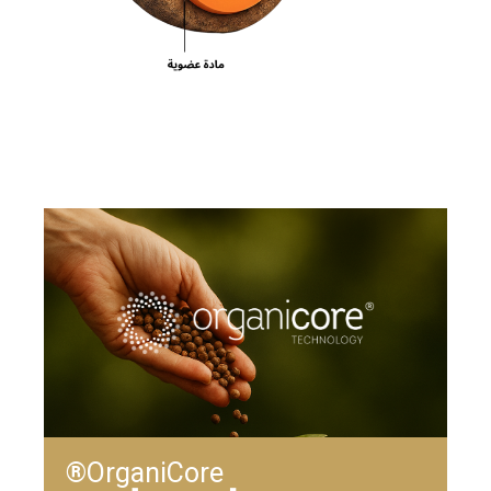
OrganiCore®