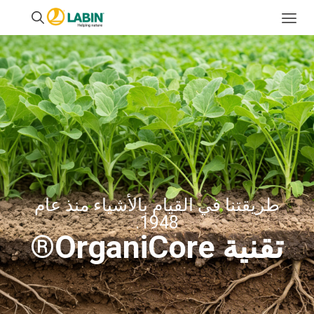
طريقتنا في القيام بالأشياء منذ عام
1948.
تقنية OrganiCore®