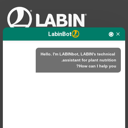
LabinBot
Hello. I'm LABINbot, LABIN's technical 
نحن
How can I help you?
المنتجات
الاستدامة
اتصل بنا
منتجات لابين ش.م.ل.
C/ Alemania, 10 (08700) إيغوالادا، برشلونة (إسبانيا)