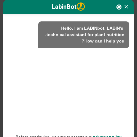
LabinBot
Hello. I am LABINbot, LABIN's 
نحن
How can I help you?
المنتجات
الاستدامة
اتصل بنا
منتجات لابين ش.م.ل.
C/ Alemania, 10 (08700) إيغوالادا، برشلونة (إسبانيا)
+34 93 803 19 66
إشعار قانوني
Before continuing, you must accept our